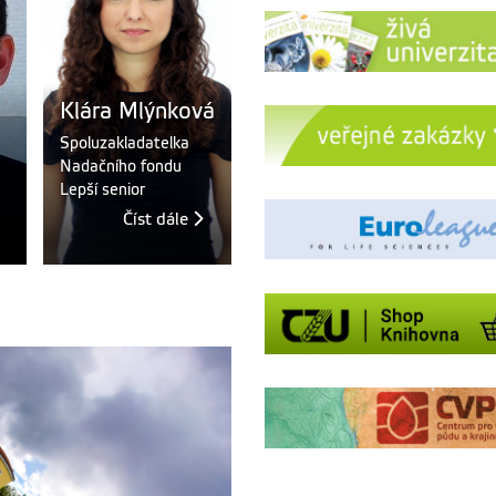
Jana
á
Markéta
De
Jakoubková
Fraibišová
Lo
People Continuity
metodik IPS na ÚP
Specialist
HR 
Číst dále
Číst dále