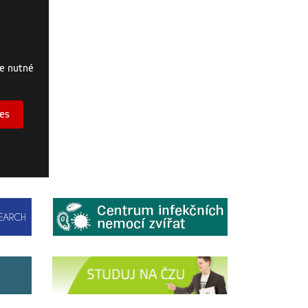
je nutné
ies