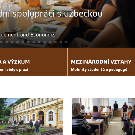
ách Institutu vzdálávání a poradenství
A A VÝZKUM
MEZINÁRODNÍ VZTAHY
ení vědy s praxí
Mobility studentů a pedagogů