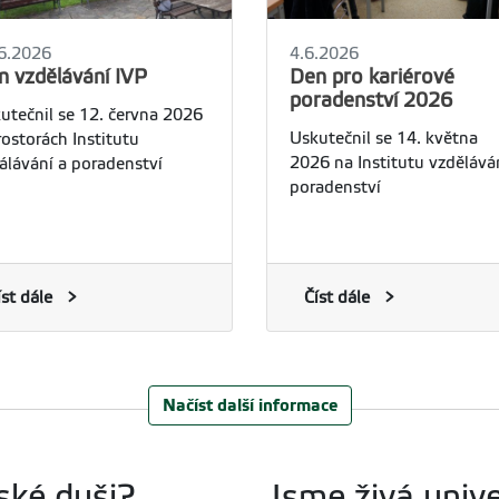
6.2026
4.6.2026
n vzdělávání IVP
Den pro kariérové
poradenství 2026
utečnil se 12. června 2026
Uskutečnil se 14. května
rostorách Institutu
2026 na Institutu vzdělává
álávání a poradenství
poradenství
íst dále
Číst dále
Načíst další informace
ské duši?
Jsme živá unive