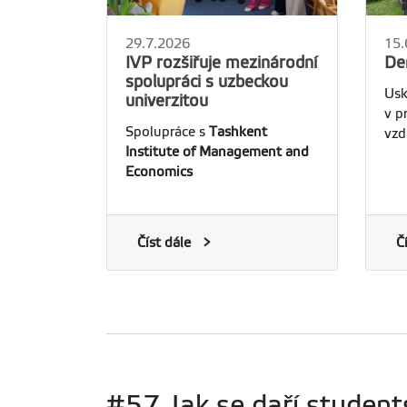
29.7.2026
15.
IVP rozšiřuje mezinárodní
De
spolupráci s uzbeckou
Usk
univerzitou
v p
Spolupráce s
Tashkent
vzd
Institute of Management and
Economics
Číst dále
Č
#57 Jak se daří student