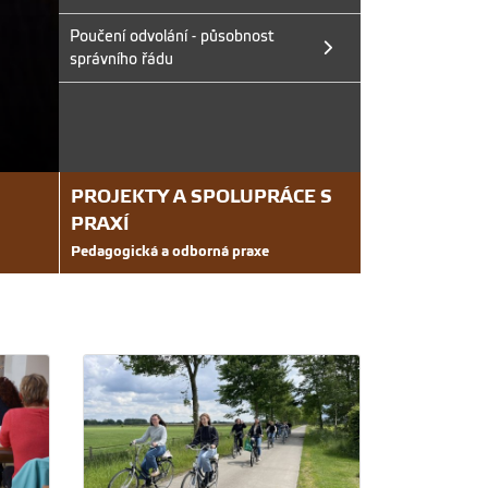
Poučení odvolání - působnost
správního řádu
Zkouškové období trochu ji
Vybraní studující strávili zkouškové období na za
PROJEKTY A SPOLUPRÁCE S
PRAXÍ
Pedagogická a odborná praxe