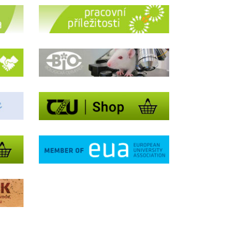
nisa
Kateřina
jdová
Pešková
Asistentka
vedoucí RLZ
Číst dále
Číst dále