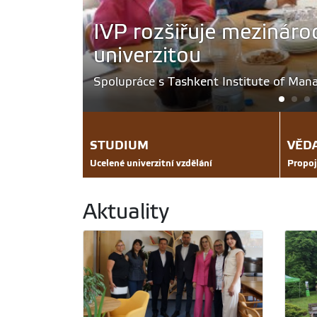
Den vzdělávání IVP
Uskutečnil se 12. června 2026 v prostor
STUDIUM
VĚD
Ucelené univerzitní vzdělání
Propoj
Aktuality