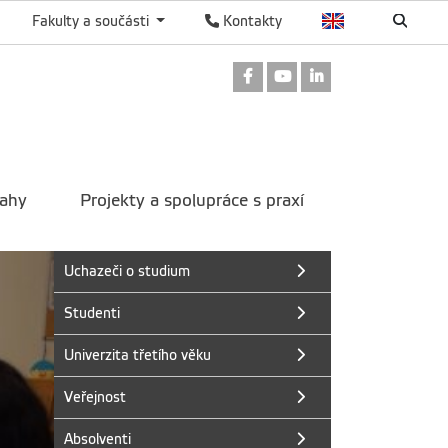
Fakulty a součásti
Kontakty
Odkaz na Facebook
Odkaz na Youtube
Odkaz na Linked
tahy
Projekty a spolupráce s praxí
Uchazeči o studium
Studenti
Univerzita třetího věku
Veřejnost
Absolventi