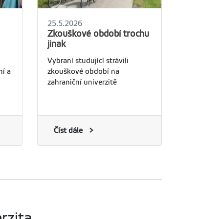
25.5.2026
Zkouškové období trochu
jinak
Vybraní studující strávili
ní a
zkouškové období na
zahraniční univerzitě
Číst dále
rzita