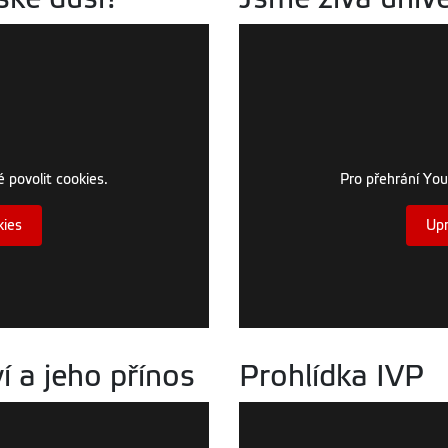
 povolit cookies.
Pro přehrání You
kies
Upr
í a jeho přínos
Prohlídka IVP