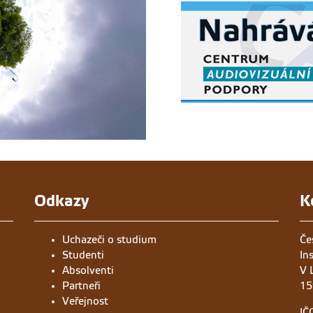
Odkazy
K
Uchazeči o studium
Če
Studenti
In
Absolventi
V 
Partneři
15
Veřejnost
IČ