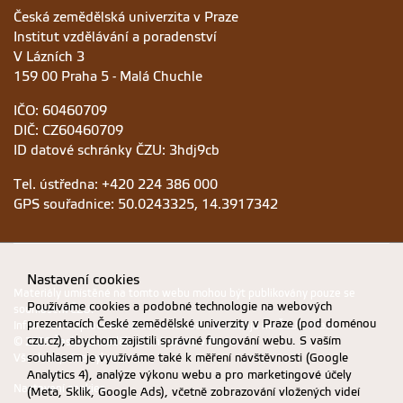
Česká zemědělská univerzita v Praze
Institut vzdělávání a poradenství
V Lázních 3
159 00 Praha 5 - Malá Chuchle
IČO: 60460709
DIČ: CZ60460709
ID datové schránky ČZU: 3hdj9cb
Tel. ústředna: +420 224 386 000
GPS souřadnice: 50.0243325, 14.3917342
Nastavení cookies
Materiály umístěné na tomto webu mohou být publikovány pouze se
Používáme cookies a podobné technologie na webových
souhlasem ČZU.
prezentacích České zemědělské univerzity v Praze (pod doménou
Informace o zpracování a ochraně osobních údajů na ČZU v Praze
.
czu.cz), abychom zajistili správné fungování webu. S vaším
© 2026 Česká zemědělská univerzita v Praze
Všechna práva vyhrazena
souhlasem je využíváme také k měření návštěvnosti (Google
Analytics 4), analýze výkonu webu a pro marketingové účely
Nastavení cookies
(Meta, Sklik, Google Ads), včetně zobrazování vložených videí