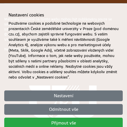
Nastavení cookies
Materiály umístěné na tomto webu mohou být publikovány pouze se
Používáme cookies a podobné technologie na webových
souhlasem ČZU.
prezentacích České zemědělské univerzity v Praze (pod doménou
Informace o zpracování a ochraně osobních údajů na ČZU v Praze
.
czu.cz), abychom zajistili správné fungování webu. S vaším
© 2026 Česká zemědělská univerzita v Praze
Všechna práva vyhrazena
souhlasem je využíváme také k měření návštěvnosti (Google
Analytics 4), analýze výkonu webu a pro marketingové účely
Nastavení cookies
(Meta, Sklik, Google Ads), včetně zobrazování vložených videí
(YouTube). Informace o tom, jak naše weby používáte, mohou
být sdíleny s našimi partnery působícími v oblasti analytiky,
sociálních médií a online reklamy. Nezbytné cookies jsou vždy
aktivní. Volbu cookies a udělený souhlas můžete kdykoliv změnit
nebo odvolat v „Nastavení cookies“.
Nastavení
Odmítnout vše
Přijmout vše