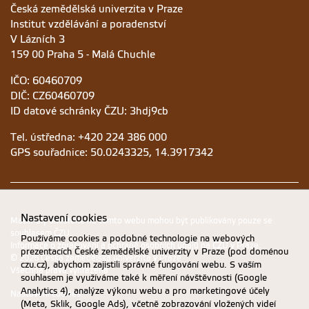
Česká zemědělská univerzita v Praze
Institut vzdělávání a poradenství
V Lázních 3
159 00 Praha 5 - Malá Chuchle
IČO: 60460709
DIČ: CZ60460709
ID datové schránky ČZU: 3hdj9cb
Tel. ústředna: +420 224 386 000
GPS souřadnice: 50.0243325, 14.3917342
Nastavení cookies
Materiály umístěné na tomto webu mohou být publikovány pouze se
souhlasem ČZU.
Používáme cookies a podobné technologie na webových
Informace o zpracování a ochraně osobních údajů na ČZU v Praze
.
prezentacích České zemědělské univerzity v Praze (pod doménou
© 2026 Česká zemědělská univerzita v Praze
czu.cz), abychom zajistili správné fungování webu. S vaším
Všechna práva vyhrazena
souhlasem je využíváme také k měření návštěvnosti (Google
Analytics 4), analýze výkonu webu a pro marketingové účely
Nastavení cookies
(Meta, Sklik, Google Ads), včetně zobrazování vložených videí