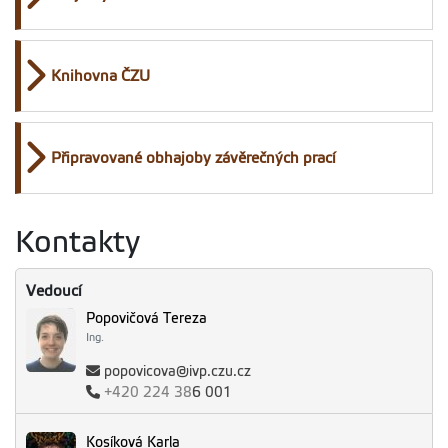
Knihovna ČZU
Připravované obhajoby závěrečných prací
Kontakty
Vedoucí
Popovičová Tereza
Ing.
popovicova@ivp.czu.cz
+420
224 38
6 001
Kosíková Karla