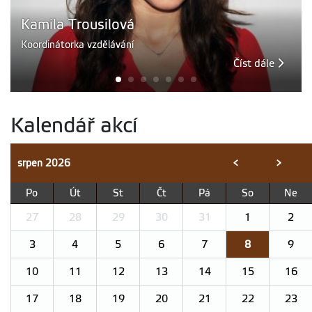
Kamila Trousilová
Koordinátorka vzdělávání
Číst dále
Kalendář akcí
srpen
2026
<
>
Po
Út
St
Čt
Pá
So
Ne
27
28
29
30
31
1
2
3
4
5
6
7
8
9
10
11
12
13
14
15
16
17
18
19
20
21
22
23