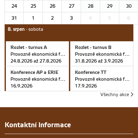
24
25
26
27
28
29
30
31
1
2
3
4
5
6
8. srpen
- sobota
Rozlet - turnus A
Rozlet - turnus B
Provozně ekonomická fakulta v Praze
Provozně ekonomická fakulta v Praze
24.8.2026 až 27.8.2026
31.8.2026 až 3.9.2026
Konference AP a ERIE
Konference TT
Provozně ekonomická fakulta v Praze
Provozně ekonomická fakulta v Praze
16.9.2026
17.9.2026
Všechny akce
Kontaktní informace