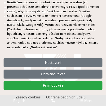
Používáme cookies a podobné technologie na webových
souhlasem ČZU.
prezentacích České zemědělské univerzity v Praze (pod doménou
Informace o zpracování a ochraně osobních údajů na ČZU v Praze
.
czu.cz), abychom zajistili správné fungování webu. S vaším
© 2026 Česká zemědělská univerzita v Praze
souhlasem je využíváme také k měření návštěvnosti (Google
Všechna práva vyhrazena
Analytics 4), analýze výkonu webu a pro marketingové účely
Nastavení cookies
(Meta, Sklik, Google Ads), včetně zobrazování vložených videí
(YouTube). Informace o tom, jak naše weby používáte, mohou
být sdíleny s našimi partnery působícími v oblasti analytiky,
sociálních médií a online reklamy. Nezbytné cookies jsou vždy
aktivní. Volbu cookies a udělený souhlas můžete kdykoliv změnit
nebo odvolat v „Nastavení cookies“.
Nastavení
Odmítnout vše
Přijmout vše
Zásady cookies
Ochrana osobních údajů
English
☰ Menu