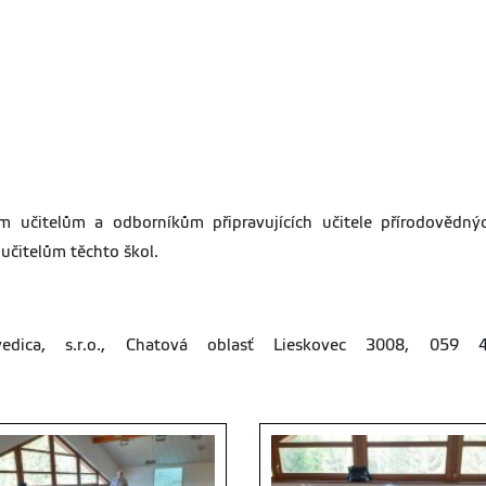
 učitelům a odborníkům připravujících učitele přírodovědný
 učitelům těchto škol.
ica, s.r.o., Chatová oblasť Lieskovec 3008, 059 41