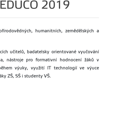
ce EDUCO 2019
 přírodovědných, humanitních, zemědělských a
cích učitelů, badatelsky orientované vyučování
la, nástroje pro formativní hodnocení žáků v
během výuky, využití IT technologií ve výuce
áky ZŠ, SŠ i studenty VŠ.