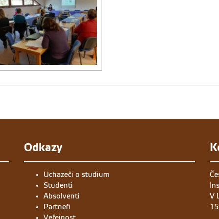
Odkazy
K
Uchazeči o studium
Če
Studenti
In
Absolventi
V 
Partneři
15
Veřejnost