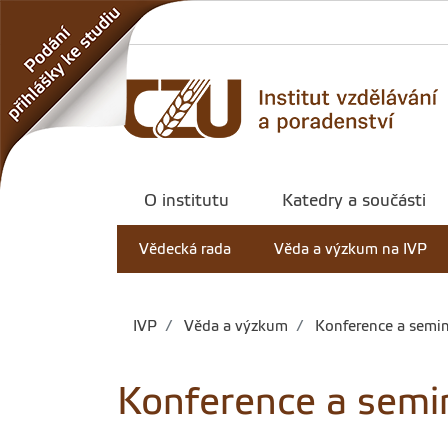
O institutu
Katedry a součásti
Vědecká rada
Věda a výzkum na IVP
IVP
Věda a výzkum
Konference a semi
Konference a semi