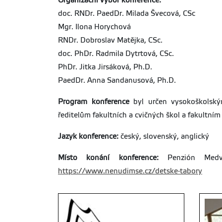
Organizační výbor konference:
doc. RNDr. PaedDr. Milada Švecová, CSc
Mgr. Ilona Horychová
RNDr. Dobroslav Matějka, CSc.
doc. PhDr. Radmila Dytrtová, CSc.
PhDr. Jitka Jirsáková, Ph.D.
PaedDr. Anna Sandanusová, Ph.D.
Program konference
byl určen vysokoškolským
ředitelům fakultních a cvičných škol a fakultním
Jazyk konference:
český, slovenský, anglický
Místo konání konference:
Penzión Medved
https://www.nenudimse.cz/detske-tabory