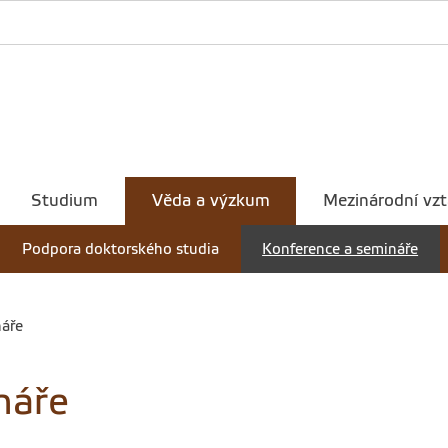
Studium
Věda a výzkum
Mezinárodní vz
Podpora doktorského studia
Konference a semináře
náře
náře