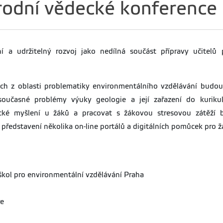
árodní vědecké konferen
í a udržitelný rozvoj jako nedílná součást přípravy učitelů
ch z oblasti problematiky environmentálního vzdělávání budou
, současné problémy výuky geologie a její zařazení do kuriku
tické myšlení u žáků a pracovat s žákovou stresovou zátěží 
představení několika on-line portálů a digitálních pomůcek pro ž
škol pro environmentální vzdělávání Praha
re