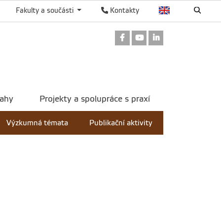
Fakulty a součásti
Kontakty
Odkaz na Facebook
Odkaz na Youtube
Odkaz na Linked
tahy
Projekty a spolupráce s praxí
Výzkumná témata
Publikační aktivity