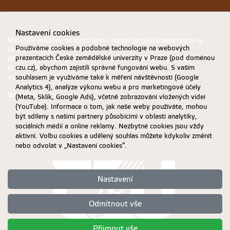
Nastavení cookies
Materiály umístěné na tomto webu mohou být publikovány pouze se
Používáme cookies a podobné technologie na webových
souhlasem ČZU.
prezentacích České zemědělské univerzity v Praze (pod doménou
Informace o zpracování a ochraně osobních údajů na ČZU v Praze
.
czu.cz), abychom zajistili správné fungování webu. S vaším
© 2026 Česká zemědělská univerzita v Praze
souhlasem je využíváme také k měření návštěvnosti (Google
Všechna práva vyhrazena
Analytics 4), analýze výkonu webu a pro marketingové účely
Nastavení cookies
(Meta, Sklik, Google Ads), včetně zobrazování vložených videí
(YouTube). Informace o tom, jak naše weby používáte, mohou
být sdíleny s našimi partnery působícími v oblasti analytiky,
sociálních médií a online reklamy. Nezbytné cookies jsou vždy
aktivní. Volbu cookies a udělený souhlas můžete kdykoliv změnit
nebo odvolat v „Nastavení cookies“.
Nastavení
Odmítnout vše
Přijmout vše