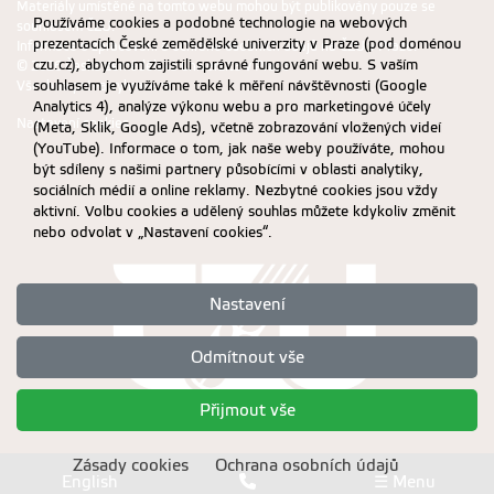
Materiály umístěné na tomto webu mohou být publikovány pouze se
Používáme cookies a podobné technologie na webových
souhlasem ČZU.
prezentacích České zemědělské univerzity v Praze (pod doménou
Informace o zpracování a ochraně osobních údajů na ČZU v Praze
.
czu.cz), abychom zajistili správné fungování webu. S vaším
© 2026 Česká zemědělská univerzita v Praze
souhlasem je využíváme také k měření návštěvnosti (Google
Všechna práva vyhrazena
Analytics 4), analýze výkonu webu a pro marketingové účely
Nastavení cookies
(Meta, Sklik, Google Ads), včetně zobrazování vložených videí
(YouTube). Informace o tom, jak naše weby používáte, mohou
být sdíleny s našimi partnery působícími v oblasti analytiky,
sociálních médií a online reklamy. Nezbytné cookies jsou vždy
aktivní. Volbu cookies a udělený souhlas můžete kdykoliv změnit
nebo odvolat v „Nastavení cookies“.
Nastavení
Odmítnout vše
Přijmout vše
Zásady cookies
Ochrana osobních údajů
English
☰ Menu