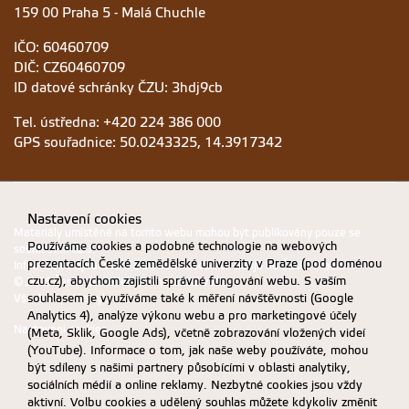
159 00 Praha 5 - Malá Chuchle
IČO: 60460709
DIČ: CZ60460709
ID datové schránky ČZU: 3hdj9cb
Tel. ústředna: +420 224 386 000
GPS souřadnice: 50.0243325, 14.3917342
Nastavení cookies
Materiály umístěné na tomto webu mohou být publikovány pouze se
Používáme cookies a podobné technologie na webových
souhlasem ČZU.
prezentacích České zemědělské univerzity v Praze (pod doménou
Informace o zpracování a ochraně osobních údajů na ČZU v Praze
.
czu.cz), abychom zajistili správné fungování webu. S vaším
© 2026 Česká zemědělská univerzita v Praze
souhlasem je využíváme také k měření návštěvnosti (Google
Všechna práva vyhrazena
Analytics 4), analýze výkonu webu a pro marketingové účely
Nastavení cookies
(Meta, Sklik, Google Ads), včetně zobrazování vložených videí
(YouTube). Informace o tom, jak naše weby používáte, mohou
být sdíleny s našimi partnery působícími v oblasti analytiky,
sociálních médií a online reklamy. Nezbytné cookies jsou vždy
aktivní. Volbu cookies a udělený souhlas můžete kdykoliv změnit