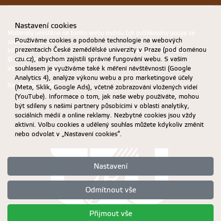
Nastavení cookies
Materiály umístěné na tomto webu mohou být publikovány pouze se
Používáme cookies a podobné technologie na webových
souhlasem ČZU.
prezentacích České zemědělské univerzity v Praze (pod doménou
Informace o zpracování a ochraně osobních údajů na ČZU v Praze
.
czu.cz), abychom zajistili správné fungování webu. S vaším
© 2026 Česká zemědělská univerzita v Praze
souhlasem je využíváme také k měření návštěvnosti (Google
Všechna práva vyhrazena
Analytics 4), analýze výkonu webu a pro marketingové účely
Nastavení cookies
(Meta, Sklik, Google Ads), včetně zobrazování vložených videí
(YouTube). Informace o tom, jak naše weby používáte, mohou
být sdíleny s našimi partnery působícími v oblasti analytiky,
sociálních médií a online reklamy. Nezbytné cookies jsou vždy
aktivní. Volbu cookies a udělený souhlas můžete kdykoliv změnit
nebo odvolat v „Nastavení cookies“.
Nastavení
Odmítnout vše
Přijmout vše