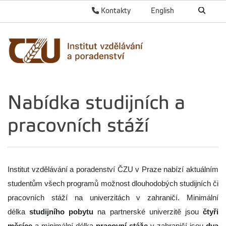
Kontakty
English
Nabídka studijních a
pracovních stáží
Institut vzdělávání a poradenství ČZU v Praze nabízí aktuálním
studentům všech programů možnost dlouhodobých studijních či
pracovních stáží na univerzitách v zahraničí. Minimální
délka
studijního pobytu
na partnerské univerzitě jsou
čtyři
měsíce
a minimální délka
pracovní stáže
v zahraničí jsou
dva