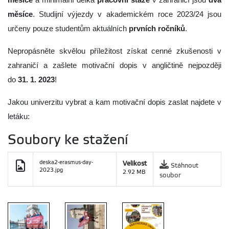
měsíce
. Studijní výjezdy v akademickém roce 2023/24 jsou
určeny pouze studentům aktuálních
prvních ročníků
.
Nepropásněte skvělou příležitost získat cenné zkušenosti v
zahraničí a zašlete motivační dopis v angličtině nejpozději
do
31. 1. 2023
!
Jakou univerzitu vybrat a kam motivační dopis zaslat najdete v
letáku:
Soubory ke stažení
deska2-erasmus-day-
Velikost
Stáhnout
2023.jpg
2.92 MB
soubor