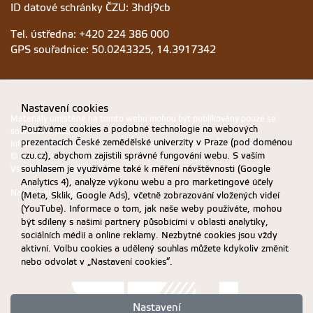
ID datové schránky ČZU: 3hdj9cb
Tel. ústředna: +420 224 386 000
GPS souřadnice: 50.0243325, 14.3917342
Nastavení cookies
Materiály umístěné na tomto webu mohou být publikovány pouze se
Používáme cookies a podobné technologie na webových
souhlasem ČZU.
prezentacích České zemědělské univerzity v Praze (pod doménou
Informace o zpracování a ochraně osobních údajů na ČZU v Praze
.
czu.cz), abychom zajistili správné fungování webu. S vaším
© 2026 Česká zemědělská univerzita v Praze
souhlasem je využíváme také k měření návštěvnosti (Google
Všechna práva vyhrazena
Analytics 4), analýze výkonu webu a pro marketingové účely
Nastavení cookies
(Meta, Sklik, Google Ads), včetně zobrazování vložených videí
(YouTube). Informace o tom, jak naše weby používáte, mohou
být sdíleny s našimi partnery působícími v oblasti analytiky,
sociálních médií a online reklamy. Nezbytné cookies jsou vždy
aktivní. Volbu cookies a udělený souhlas můžete kdykoliv změnit
nebo odvolat v „Nastavení cookies“.
Nastavení