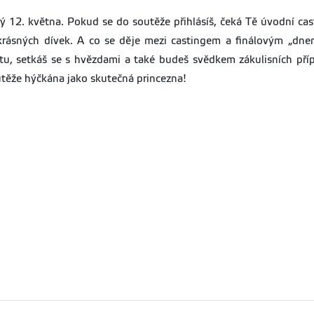
ý 12. května. Pokud se do soutěže přihlásíš, čeká Tě úvodní ca
krásných dívek. A co se děje mezi castingem a finálovým „dne
ektu, setkáš se s hvězdami a také budeš svědkem zákulisních př
těže hýčkána jako skutečná princezna!