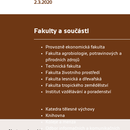
2.3.2020
Fakulty a součásti
Provozně ekonomická fakulta
Fakulta agrobiologie, potravinových a
přírodních zdrojů
Technická fakulta
Fakulta životního prostředí
Fakulta lesnická a dřevařská
Fakulta tropického zemědělství
Institut vzdělávání a poradenství
Katedra tělesné výchovy
Knihovna
Koleje a menza
Odbor informačních a komunikačních