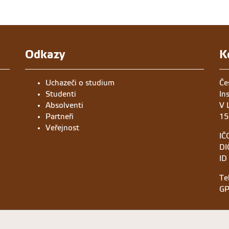
Odkazy
K
Uchazeči o studium
Če
Studenti
In
Absolventi
V 
Partneři
15
Veřejnost
IČ
DI
ID
Te
GP