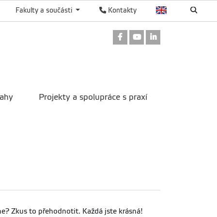
Fakulty a součásti
Kontakty
Odkaz na Facebook
Odkaz na Youtube
Odkaz na Linked
tahy
Projekty a spolupráce s praxí
e? Zkus to přehodnotit. Každá jste krásná!