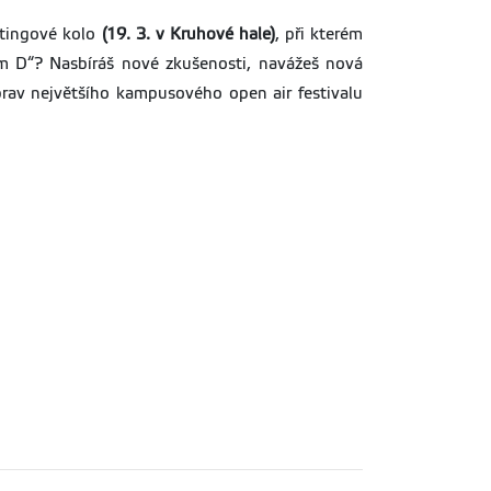
stingové kolo
(19. 3. v Kruhové hale)
, při kterém
m D“? Nasbíráš nové zkušenosti, navážeš nová
íprav největšího kampusového open air festivalu