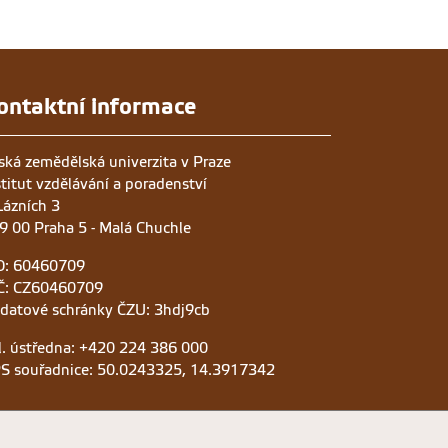
ontaktní informace
ská zemědělská univerzita v Praze
stitut vzdělávání a poradenství
Lázních 3
9 00 Praha 5 - Malá Chuchle
O: 60460709
Č: CZ60460709
 datové schránky ČZU: 3hdj9cb
l. ústředna: +420 224 386 000
S souřadnice: 50.0243325, 14.3917342