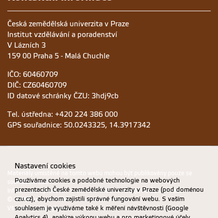
Česká zemědělská univerzita v Praze
Institut vzdělávání a poradenství
V Lázních 3
159 00 Praha 5 - Malá Chuchle
IČO: 60460709
DIČ: CZ60460709
ID datové schránky ČZU: 3hdj9cb
Tel. ústředna: +420 224 386 000
GPS souřadnice: 50.0243325, 14.3917342
Nastavení cookies
Materiály umístěné na tomto webu mohou být publikovány pouze se
Používáme cookies a podobné technologie na webových
souhlasem ČZU.
prezentacích České zemědělské univerzity v Praze (pod doménou
Informace o zpracování a ochraně osobních údajů na ČZU v Praze
.
czu.cz), abychom zajistili správné fungování webu. S vaším
© 2026 Česká zemědělská univerzita v Praze
souhlasem je využíváme také k měření návštěvnosti (Google
Všechna práva vyhrazena
Analytics 4), analýze výkonu webu a pro marketingové účely