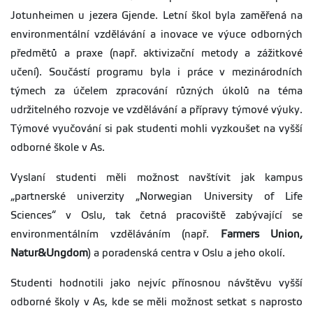
Jotunheimen u jezera Gjende. Letní škol byla zaměřená na
environmentální vzdělávání a inovace ve výuce odborných
předmětů a praxe (např. aktivizační metody a zážitkové
učení). Součástí programu byla i práce v mezinárodních
týmech za účelem zpracování různých úkolů na téma
udržitelného rozvoje ve vzdělávání a přípravy týmové výuky.
Týmové vyučování si pak studenti mohli vyzkoušet na vyšší
odborné škole v As.
Vyslaní studenti měli možnost navštívit jak kampus
„partnerské univerzity „Norwegian University of Life
Sciences“ v Oslu, tak četná pracoviště zabývající se
environmentálním vzděláváním (např.
Farmers Union,
Natur&Ungdom
) a poradenská centra v Oslu a jeho okolí.
Studenti hodnotili jako nejvíc přínosnou návštěvu vyšší
odborné školy v As, kde se měli možnost setkat s naprosto