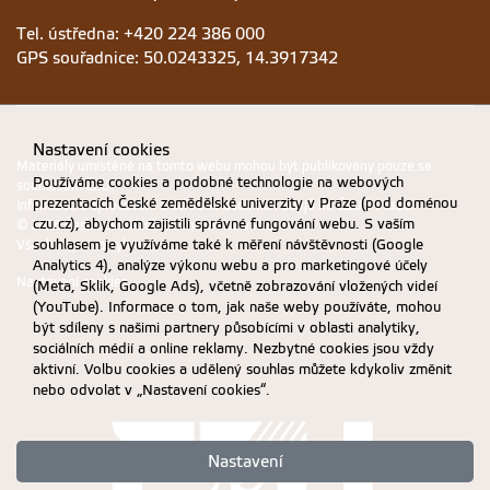
Tel. ústředna: +420 224 386 000
GPS souřadnice: 50.0243325, 14.3917342
Nastavení cookies
Materiály umístěné na tomto webu mohou být publikovány pouze se
Používáme cookies a podobné technologie na webových
souhlasem ČZU.
prezentacích České zemědělské univerzity v Praze (pod doménou
Informace o zpracování a ochraně osobních údajů na ČZU v Praze
.
czu.cz), abychom zajistili správné fungování webu. S vaším
© 2026 Česká zemědělská univerzita v Praze
souhlasem je využíváme také k měření návštěvnosti (Google
Všechna práva vyhrazena
Analytics 4), analýze výkonu webu a pro marketingové účely
Nastavení cookies
(Meta, Sklik, Google Ads), včetně zobrazování vložených videí
(YouTube). Informace o tom, jak naše weby používáte, mohou
být sdíleny s našimi partnery působícími v oblasti analytiky,
sociálních médií a online reklamy. Nezbytné cookies jsou vždy
aktivní. Volbu cookies a udělený souhlas můžete kdykoliv změnit
nebo odvolat v „Nastavení cookies“.
Nastavení