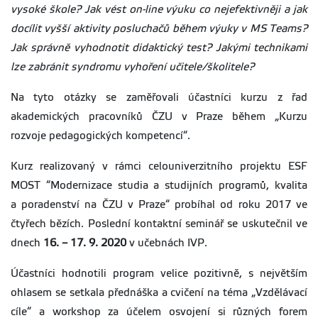
vysoké škole? Jak vést on-line výuku co nejefektivněji a jak
docílit vyšší aktivity posluchačů během výuky v MS Teams?
Jak správně vyhodnotit didaktický test? Jakými technikami
lze zabránit syndromu vyhoření učitele/školitele?
Na tyto otázky se zaměřovali účastníci kurzu z řad
akademických pracovníků ČZU v Praze během „Kurzu
rozvoje pedagogických kompetencí“.
Kurz realizovaný v rámci celouniverzitního projektu ESF
MOST “Modernizace studia a studijních programů, kvalita
a poradenství na ČZU v Praze“ probíhal od roku 2017 ve
čtyřech bězích. Poslední kontaktní seminář se uskutečnil ve
dnech
16. – 17. 9. 2020
v učebnách IVP.
Účastníci hodnotili program velice pozitivně, s největším
ohlasem se setkala přednáška a cvičení na téma „Vzdělávací
cíle“ a workshop za účelem osvojení si různých forem