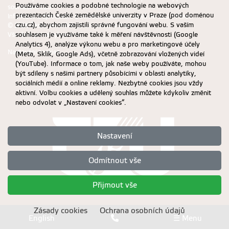
Používáme cookies a podobné technologie na webových
souhlasem ČZU.
prezentacích České zemědělské univerzity v Praze (pod doménou
Informace o zpracování a ochraně osobních údajů na ČZU v Praze
.
czu.cz), abychom zajistili správné fungování webu. S vaším
© 2026 Česká zemědělská univerzita v Praze
souhlasem je využíváme také k měření návštěvnosti (Google
Všechna práva vyhrazena
Analytics 4), analýze výkonu webu a pro marketingové účely
Nastavení cookies
(Meta, Sklik, Google Ads), včetně zobrazování vložených videí
(YouTube). Informace o tom, jak naše weby používáte, mohou
být sdíleny s našimi partnery působícími v oblasti analytiky,
sociálních médií a online reklamy. Nezbytné cookies jsou vždy
aktivní. Volbu cookies a udělený souhlas můžete kdykoliv změnit
nebo odvolat v „Nastavení cookies“.
Nastavení
Odmítnout vše
Přijmout vše
Zásady cookies
Ochrana osobních údajů
English
☰ Menu