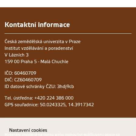
Kontaktní informace
Česká zemědělská univerzita v Praze
Institut vzdělávání a poradenství
V Lázních 3
159 00 Praha 5 - Malá Chuchle
IČO: 60460709
DIČ: CZ60460709
ID datové schránky ČZU: 3hdj9cb
Tel. ústředna: +420 224 386 000
GPS souřadnice: 50.0243325, 14.3917342
Nastavení cookies
Materiály umístěné na tomto webu mohou být publikovány pouze se