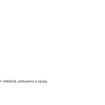
 1× měsíčně, omluveno z výuky.