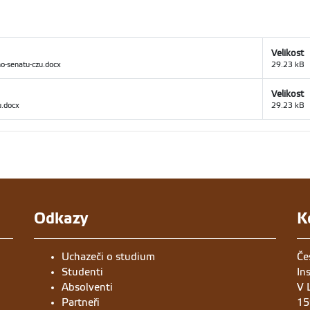
Velikost
o-senatu-czu.docx
29.23 kB
Velikost
u.docx
29.23 kB
Odkazy
K
Uchazeči o studium
Če
Studenti
In
Absolventi
V 
Partneři
15