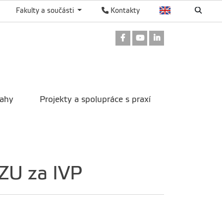
Fakulty a součásti
Kontakty
Odkaz na Facebook
Odkaz na Youtube
Odkaz na Linked
tahy
Projekty a spolupráce s praxí
ZU za IVP