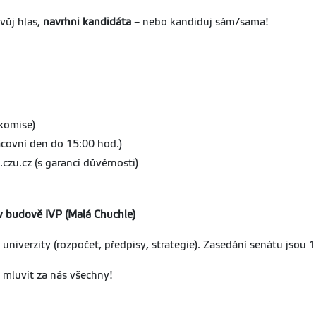
tvůj hlas,
navrhni kandidáta
– nebo kandiduj sám/sama!
komise)
acovní den do 15:00 hod.)
czu.cz (s garancí důvěrnosti)
v budově IVP (Malá Chuchle)
 univerzity (rozpočet, předpisy, strategie). Zasedání senátu jsou
 mluvit za nás všechny!