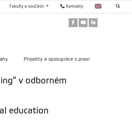
Fakulty a součásti
Kontakty
Odkaz na Facebook
Odkaz na Youtube
Odkaz na Linked
tahy
Projekty a spolupráce s praxí
ning” v odborném
al education