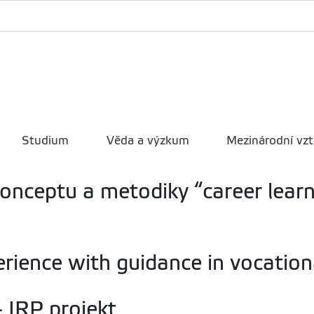
Studium
Věda a výzkum
Mezinárodní vz
onceptu a metodiky “career lear
ience with guidance in vocation
- IRP projekt