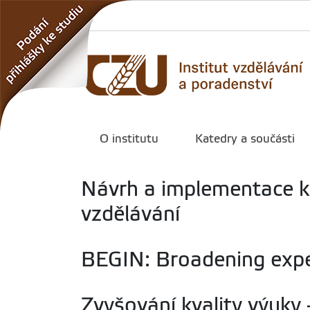
O institutu
Katedry a součásti
Návrh a implementace k
vzdělávání
BEGIN: Broadening exper
Zvyšování kvality výuky 