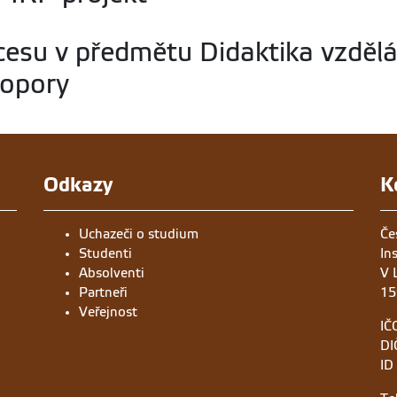
cesu v předmětu Didaktika vzdělá
 opory
Odkazy
K
Uchazeči o studium
Če
Studenti
In
Absolventi
V 
Partneři
15
Veřejnost
IČ
DI
ID