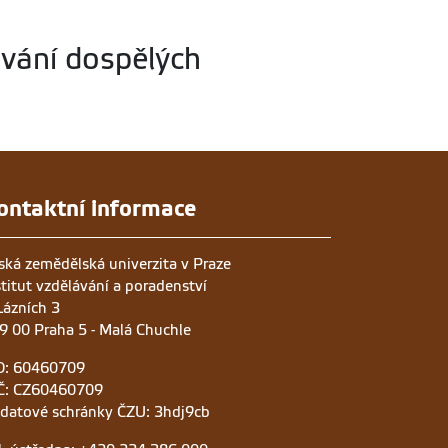
vání dospělých
ontaktní informace
ská zemědělská univerzita v Praze
stitut vzdělávání a poradenství
Lázních 3
9 00 Praha 5 - Malá Chuchle
O: 60460709
Č: CZ60460709
 datové schránky ČZU: 3hdj9cb