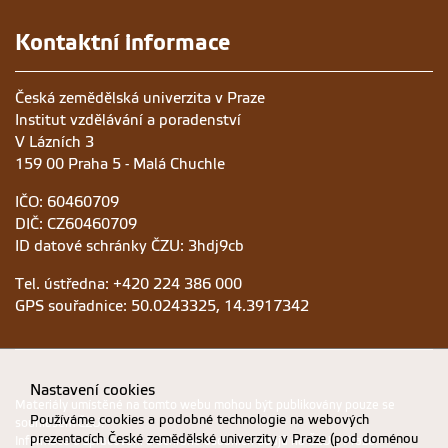
Kontaktní informace
Česká zemědělská univerzita v Praze
Institut vzdělávání a poradenství
V Lázních 3
159 00 Praha 5 - Malá Chuchle
IČO: 60460709
DIČ: CZ60460709
ID datové schránky ČZU: 3hdj9cb
Tel. ústředna: +420 224 386 000
GPS souřadnice: 50.0243325, 14.3917342
Nastavení cookies
Materiály umístěné na tomto webu mohou být publikovány pouze se
Používáme cookies a podobné technologie na webových
souhlasem ČZU.
prezentacích České zemědělské univerzity v Praze (pod doménou
Informace o zpracování a ochraně osobních údajů na ČZU v Praze
.