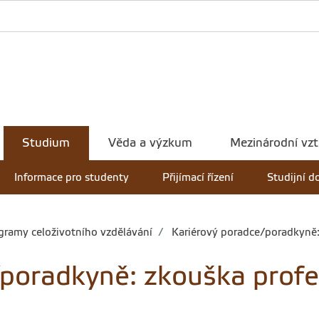
Studium
Věda a výzkum
Mezinárodní vz
Informace pro studenty
Přijímací řízení
Studijní 
ramy celoživotního vzdělávání
Kariérový poradce/poradkyně: 
poradkyně: zkouška profes