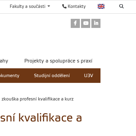
Fakulty a součásti
Kontakty
Odkaz na Facebook
Odkaz na Youtube
Odkaz na Linked
tahy
Projekty a spolupráce s praxí
dokumenty
Studijní oddělení
U3V
zkouška profesní kvalifikace a kurz
ní kvalifikace a