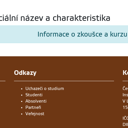
ciální název a charakteristika
Informace o zkoušce a kurzu
Odkazy
K
Uchazeči o studium
Če
Studenti
In
Absolventi
V 
Partneři
15
Veřejnost
IČ
DI