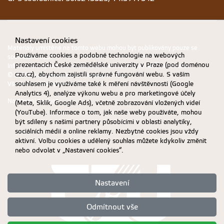
Nastavení cookies
Materiály umístěné na tomto webu mohou být publikovány pouze se
Používáme cookies a podobné technologie na webových
souhlasem ČZU.
prezentacích České zemědělské univerzity v Praze (pod doménou
Informace o zpracování a ochraně osobních údajů na ČZU v Praze
.
czu.cz), abychom zajistili správné fungování webu. S vaším
© 2026 Česká zemědělská univerzita v Praze
souhlasem je využíváme také k měření návštěvnosti (Google
Všechna práva vyhrazena
Analytics 4), analýze výkonu webu a pro marketingové účely
Nastavení cookies
(Meta, Sklik, Google Ads), včetně zobrazování vložených videí
(YouTube). Informace o tom, jak naše weby používáte, mohou
být sdíleny s našimi partnery působícími v oblasti analytiky,
sociálních médií a online reklamy. Nezbytné cookies jsou vždy
aktivní. Volbu cookies a udělený souhlas můžete kdykoliv změnit
nebo odvolat v „Nastavení cookies“.
Nastavení
Odmítnout vše