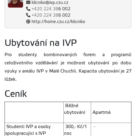
klicniko@ivp.czu.cz
+420
224 38
6 002
+420
224 38
6 002
http://home.czu.cz/klicniko
Ubytování na IVP
Pro studenty kombinovaných forem a programů
celoživotního vzdělávání je možnost ubytování po dobu
výuky v areálu IVP v Malé Chuchli. Kapacita ubytování je 27
lůžek.
Ceník
Běžné
ubytování
Apartmá
Studenti IVP a osoby
300,- Kč/1
-
spolupracující s IVP
noc