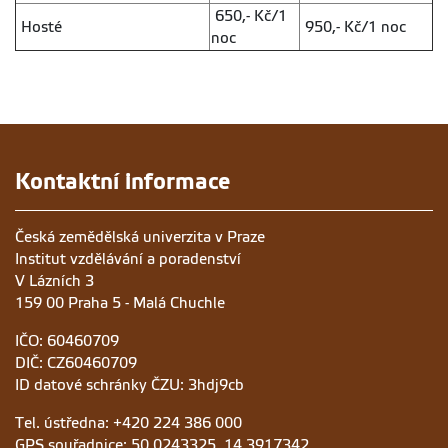
650,- Kč/1
Hosté
950,- Kč/1 noc
noc
Kontaktní informace
Česká zemědělská univerzita v Praze
Institut vzdělávání a poradenství
V Lázních 3
159 00 Praha 5 - Malá Chuchle
IČO: 60460709
DIČ: CZ60460709
ID datové schránky ČZU: 3hdj9cb
Tel. ústředna: +420 224 386 000
GPS souřadnice: 50.0243325, 14.3917342