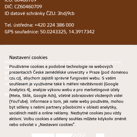
IČO: 60460709
DIČ: CZ60460709
ID datové schránky ČZU: 3hdj9cb
Tel. ústředna: +420 224 386 000
GPS souřadnice: 50.0243325, 14.3917342
Nastavení cookies
Materiály umístěné na tomto webu mohou být publikovány pouze se
Používáme cookies a podobné technologie na webových
souhlasem ČZU.
prezentacích České zemědělské univerzity v Praze (pod doménou
Informace o zpracování a ochraně osobních údajů na ČZU v Praze
.
czu.cz), abychom zajistili správné fungování webu. S vaším
© 2026 Česká zemědělská univerzita v Praze
souhlasem je využíváme také k měření návštěvnosti (Google
Všechna práva vyhrazena
Analytics 4), analýze výkonu webu a pro marketingové účely
Nastavení cookies
(Meta, Sklik, Google Ads), včetně zobrazování vložených videí
(YouTube). Informace o tom, jak naše weby používáte, mohou
být sdíleny s našimi partnery působícími v oblasti analytiky,
sociálních médií a online reklamy. Nezbytné cookies jsou vždy
aktivní. Volbu cookies a udělený souhlas můžete kdykoliv změnit
nebo odvolat v „Nastavení cookies“.